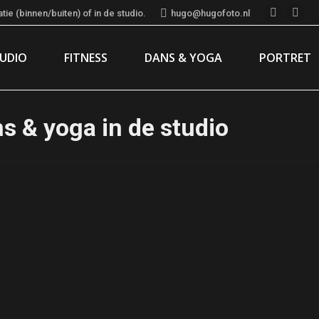
ie (binnen/buiten) of in de studio.
hugo@hugofoto.nl
Instagr
Fac
page
pag
TUDIO
FITNESS
DANS & YOGA
PORTRET
opens
ope
in
in
new
new
window
win
s & yoga in de studio