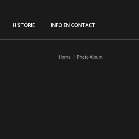
am
ebook
e
HISTORIE
INFO EN CONTACT
ns
dow
You are here:
Home
Photo Album