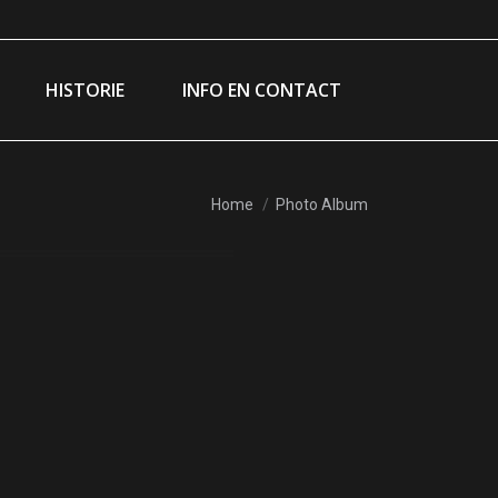
am
ebook
e
HISTORIE
INFO EN CONTACT
ns
dow
You are here:
Home
Photo Album