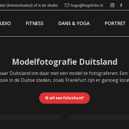
ie (binnen/buiten) of in de studio.
hugo@hugofoto.nl
Instag
Fac
page
pa
TUDIO
FITNESS
DANS & YOGA
PORTRET
opens
ope
in
in
new
ne
window
wi
Modelfotografie Duitsland
 naar Duitsland om daar met een model te fotograferen. Een 
ok in de Duitse steden, zoals Frankfurt zijn er genoeg loca
Ik wil een fotoshoot!
 [2]
Hamb