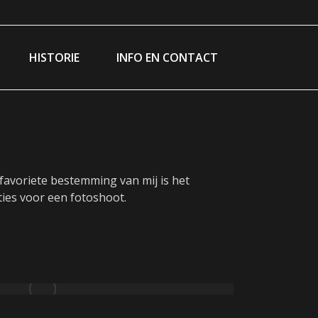
ram
ebook
ge
HISTORIE
INFO EN CONTACT
ns
w
ndow
favoriete bestemming van mij is het
ties voor een fotoshoot.
urg – Dockland [1]
02/04/2026
7 images