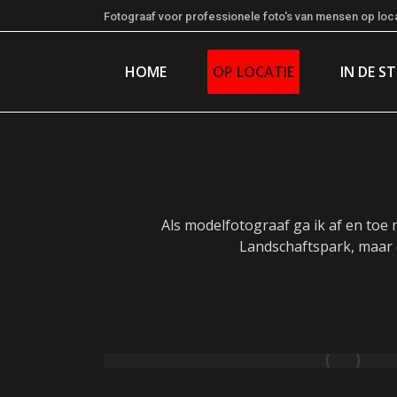
Fotograaf voor professionele foto's van mensen op locat
HOME
OP LOCATIE
IN DE S
Als modelfotograaf ga ik af en toe
Landschaftspark, maar o
Hamburg – Dockland
02/04/2026
7 images