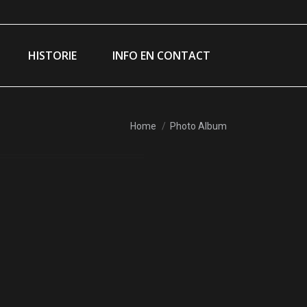
am
ebook
e
HISTORIE
INFO EN CONTACT
ns
dow
You are here:
Home
Photo Album