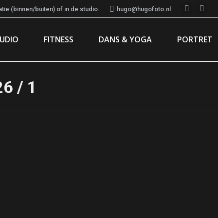
ie (binnen/buiten) of in de studio.
hugo@hugofoto.nl
Instagr
Fac
page
pag
TUDIO
FITNESS
DANS & YOGA
PORTRET
opens
ope
in
in
new
new
window
win
6 / 1