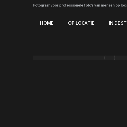
Fotograaf voor professionele foto's van mensen op locat
HOME
OP LOCATIE
IN DE S
Fort Kijkduin [5]
14/08/2024
4 images