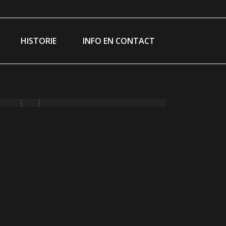
ram
ebook
ge
HISTORIE
INFO EN CONTACT
ns
w
ndow