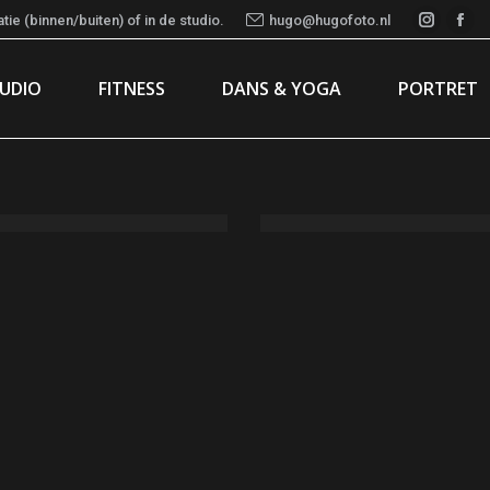
ie (binnen/buiten) of in de studio.
hugo@hugofoto.nl
Instag
Fac
page
pa
TUDIO
FITNESS
DANS & YOGA
PORTRET
opens
ope
in
in
new
ne
Fort Kijkduin [4]
window
wi
14/08/2024
4 images