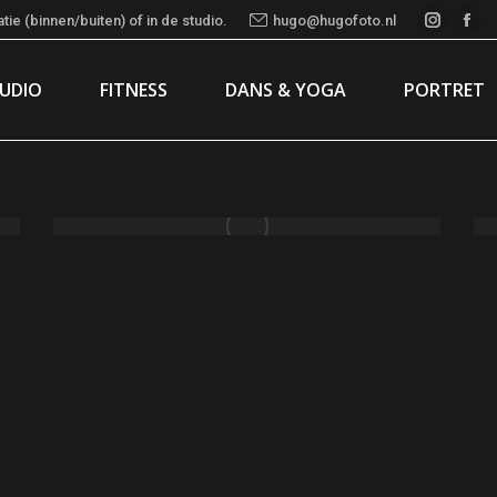
ie (binnen/buiten) of in de studio.
hugo@hugofoto.nl
Instag
Fac
page
pa
TUDIO
FITNESS
DANS & YOGA
PORTRET
opens
ope
in
in
new
ne
window
wi