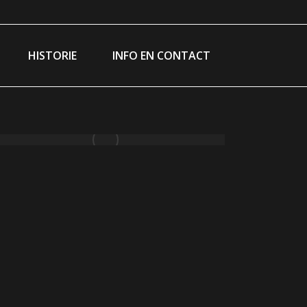
ram
ebook
ge
HISTORIE
INFO EN CONTACT
ns
w
ndow