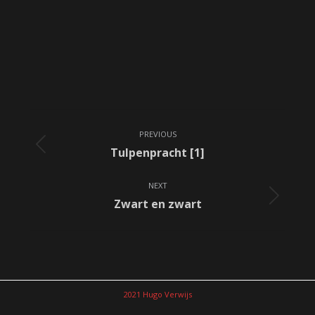
Album
PREVIOUS
navigation
Previous
Tulpenpracht [1]
album:
NEXT
Next
Zwart en zwart
album:
2021 Hugo Verwijs