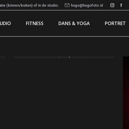
ie (binnen/buiten) of in de studio.
hugo@hugofoto.nl
Instag
Fac
page
pa
TUDIO
FITNESS
DANS & YOGA
PORTRET
opens
ope
in
in
new
ne
window
wi