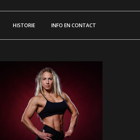
ram
ebook
ge
HISTORIE
INFO EN CONTACT
ns
w
ndow