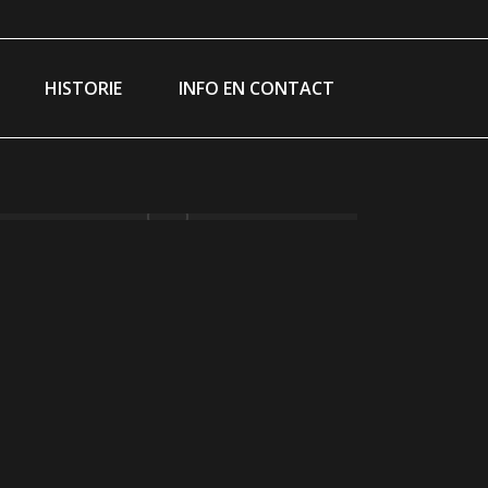
ram
ebook
ge
HISTORIE
INFO EN CONTACT
ns
w
ndow