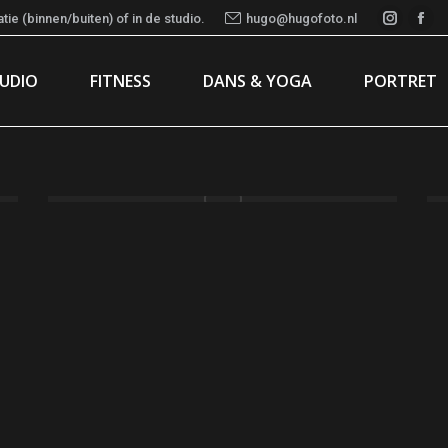
ie (binnen/buiten) of in de studio.
hugo@hugofoto.nl
Instag
Fac
page
pa
TUDIO
FITNESS
DANS & YOGA
PORTRET
opens
ope
in
in
new
ne
window
wi