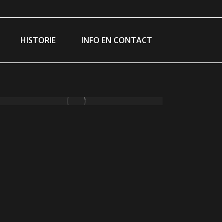
ram
ebook
ge
HISTORIE
INFO EN CONTACT
ns
w
ndow