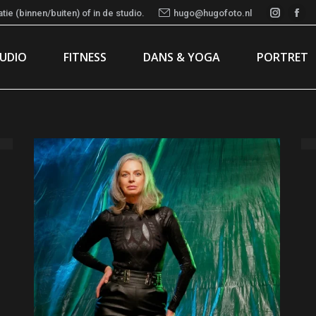
ie (binnen/buiten) of in de studio.
hugo@hugofoto.nl
Instag
Fac
page
pa
TUDIO
FITNESS
DANS & YOGA
PORTRET
opens
ope
in
in
new
ne
window
wi