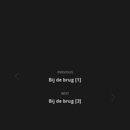
Album
PREVIOUS
navigation
Previous
Bij de brug [1]
album:
NEXT
Next
Bij de brug [3]
album: