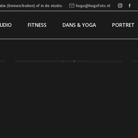
ie (binnen/buiten) of in de studio.
hugo@hugofoto.nl
Instag
Fac
page
pa
TUDIO
FITNESS
DANS & YOGA
PORTRET
opens
ope
in
in
new
ne
window
wi