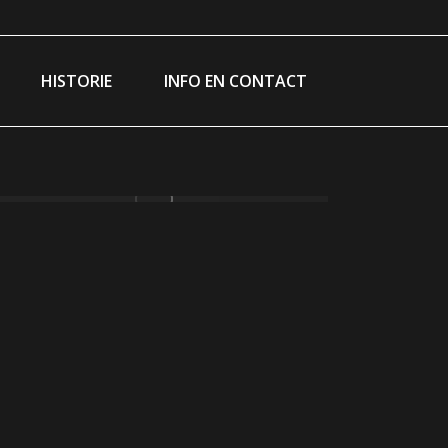
ram
ebook
ge
HISTORIE
INFO EN CONTACT
ns
w
ndow