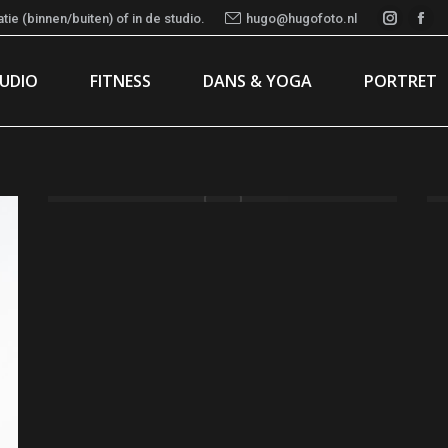
ie (binnen/buiten) of in de studio.
hugo@hugofoto.nl
Instag
Fac
page
pa
TUDIO
FITNESS
DANS & YOGA
PORTRET
opens
ope
in
in
new
ne
window
wi