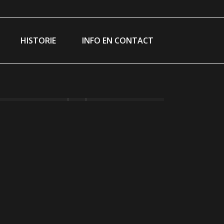
ram
ebook
ge
HISTORIE
INFO EN CONTACT
ns
w
ndow