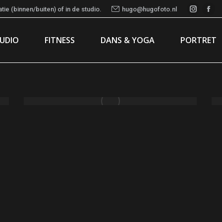
ie (binnen/buiten) of in de studio.
hugo@hugofoto.nl
Instag
Fac
page
pa
TUDIO
FITNESS
DANS & YOGA
PORTRET
opens
ope
in
in
new
ne
window
wi