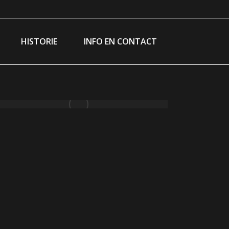
ram
ebook
ge
HISTORIE
INFO EN CONTACT
ns
w
ndow