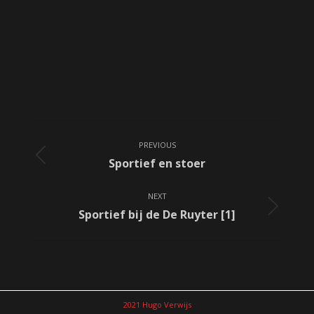
Album
PREVIOUS
navigation
Previous
Sportief en stoer
album:
NEXT
Next
Sportief bij de De Ruyter [1]
album:
2021 Hugo Verwijs